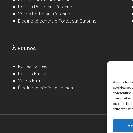
Portails Portet-sur-Garonne
Volets Portet-sur-Garonne
Électricité générale Portet-sur-Garonne
À Eaunes
Portes Eaunes
Portails Eaunes
Volets Eaunes
Pour offrir 
Électricité générale Eaunes
cookies pou
consentir à 
comportement
ou de retire
caractéristi
Ac