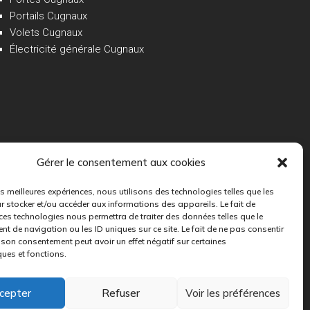
Portails Cugnaux
Volets Cugnaux
Électricité générale Cugnaux
Gérer le consentement aux cookies
les meilleures expériences, nous utilisons des technologies telles que les
r stocker et/ou accéder aux informations des appareils. Le fait de
ces technologies nous permettra de traiter des données telles que le
 de navigation ou les ID uniques sur ce site. Le fait de ne pas consentir
r son consentement peut avoir un effet négatif sur certaines
ques et fonctions.
cepter
Refuser
Voir les préférences