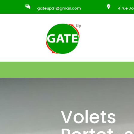
gateup31@gmail.com
4 rue J
Volets